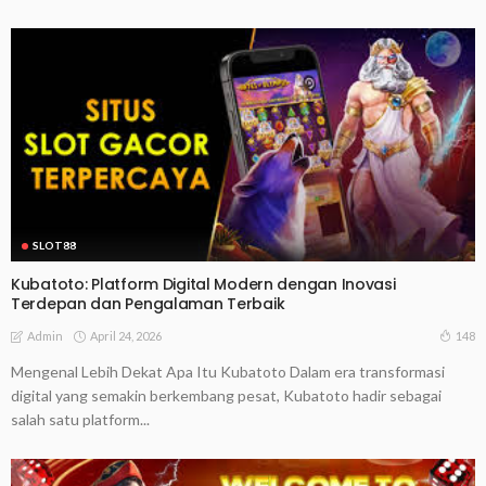
SLOT88
Kubatoto: Platform Digital Modern dengan Inovasi
Terdepan dan Pengalaman Terbaik
April 24, 2026
148
Admin
Mengenal Lebih Dekat Apa Itu Kubatoto Dalam era transformasi
digital yang semakin berkembang pesat, Kubatoto hadir sebagai
salah satu platform...