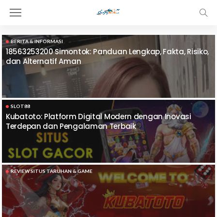
BERITA & INFORMASI
18563253200 Simontok: Panduan Lengkap, Fakta, Risiko,
dan Alternatif Aman
SLOT88
Kubatoto: Platform Digital Modern dengan Inovasi
Terdepan dan Pengalaman Terbaik
REVIEW SITUS TARUHAN & GAME